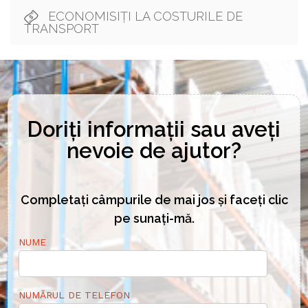
ECONOMISIȚI LA COSTURILE DE
TRANSPORT
Doriți informații sau aveți
nevoie de ajutor?
Completați câmpurile de mai jos și faceți clic
pe sunați-mă.
NUME
NUMĂRUL DE TELEFON