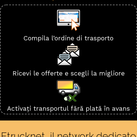
Compila l’ordine di trasporto
Ricevi le offerte e scegli la migliore
Activați transportul fără plată în avans
Etrucknet, il network dedicato