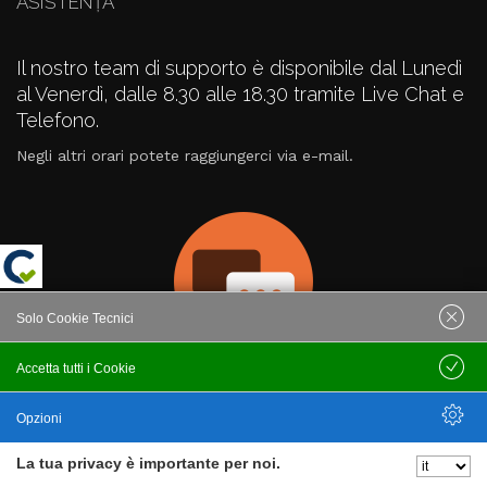
ASISTENȚĂ
Il nostro team di supporto è disponibile dal Lunedì
al Venerdì, dalle 8.30 alle 18.30 tramite Live Chat e
Telefono.
Negli altri orari potete raggiungerci via e-mail.
Solo Cookie Tecnici
Accetta tutti i Cookie
Salva
Live Chat (offline)
Opzioni
La tua privacy è importante per noi.
Nascondi Opzioni